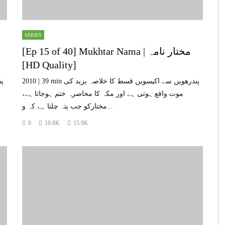
SERIES
[Ep 15 of 40] Mukhtar Nama | مختار نامہ
[HD Quality]
2010 | 39 min پندرھویں سے اکیسویں قسط کا خلاصہ یزید کی
موت واقع ہوتی ہے اور مکہ کا محاصرہ ختم ہوجاتا ہے،
مختارکو جب پتہ چلتا ہے کہ و...
0
10.8K
15.9K