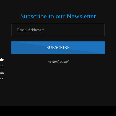
Subscribe to our Newsletter
ide
We don’t spam!
in
ues
and