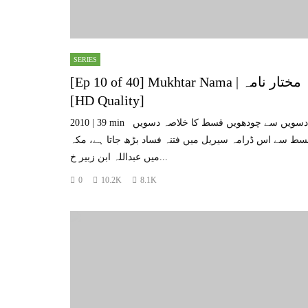
SERIES
[Ep 10 of 40] Mukhtar Nama | مختار نامہ
[HD Quality]
2010 | 39 min دسویں سے چودھویں قسط کا خلاصہ دسویں
سط سے اس ڈرامہ سیریل میں فتنہ فساد بڑھ جاتا ہے، مکہ
میں عبداللہ ابن زبیر خ...
0
10.2K
8.1K