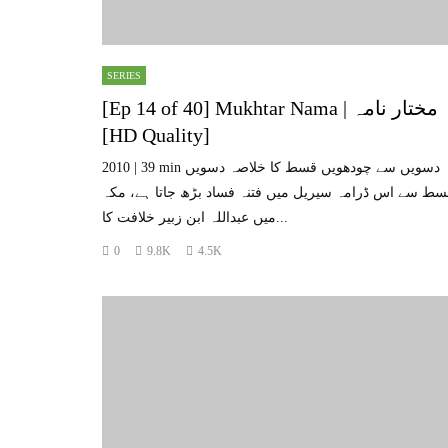
SERIES
[Ep 14 of 40] Mukhtar Nama | مختار نامہ
[HD Quality]
2010 | 39 min دسویں سے چودھویں قسط کا خلاصہ دسویں
سط سے اس ڈرامہ سیریل میں فتنہ فساد بڑھ جاتا ہے، مکہ
میں عبداللہ ابن زبیر خلافت کا...
0
9.8K
4.5K