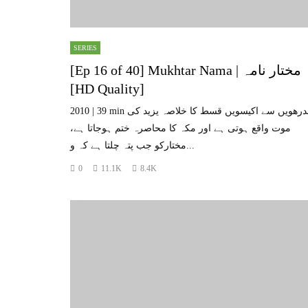
SERIES
[Ep 16 of 40] Mukhtar Nama | مختار نامہ
[HD Quality]
2010 | 39 min پندرھویں سے اکیسویں قسط کا خلاصہ یزید کی
موت واقع ہوتی ہے اور مکہ کا محاصرہ ختم ہوجاتا ہے،
مختارکو جب پتہ چلتا ہے کہ و...
0
11.1K
8.4K