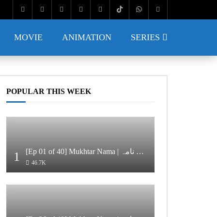
MOVIE
ANIMATION
SERIES
POPULAR THIS WEEK
[Ep 01 of 40] Mukhtar Nama | مختار نامہ [HD Quality]
1
46.7K