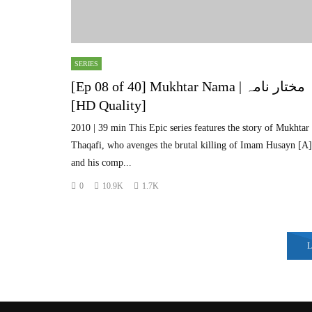
SERIES
[Ep 08 of 40] Mukhtar Nama | مختار نامہ
[HD Quality]
2010 | 39 min This Epic series features the story of Mukhtar
Thaqafi, who avenges the brutal killing of Imam Husayn [A]
and his comp...
0
10.9K
1.7K