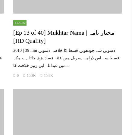
SERIES
[Ep 13 of 40] Mukhtar Nama | مختار نامہ
[HD Quality]
2010 | 39 min دسویں سے چودھویں قسط کا خلاصہ دسویں
قسط سے اس ڈرامہ سیریل میں فتنہ فساد بڑھ جاتا ہے، مکہ
ق
میں عبداللہ ابن زبیر خلافت کا...
0
10.8K
15.9K