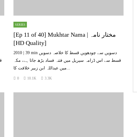
SERIES
[Ep 11 of 40] Mukhtar Nama | مختار نامہ
[HD Quality]
2010 | 39 min دسویں سے چودھویں قسط کا خلاصہ دسویں
قسط سے اس ڈرامہ سیریل میں فتنہ فساد بڑھ جاتا ہے، مکہ
ق
میں عبداللہ ابن زبیر خلافت کا...
0
10.1K
3.3K