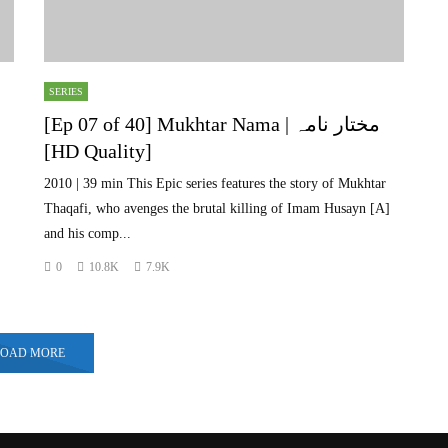
SERIES
[Ep 07 of 40] Mukhtar Nama | مختار نامہ
[HD Quality]
2010 | 39 min This Epic series features the story of Mukhtar
Thaqafi, who avenges the brutal killing of Imam Husayn [A]
and his comp...
0
10.8K
7.9K
LOAD MORE