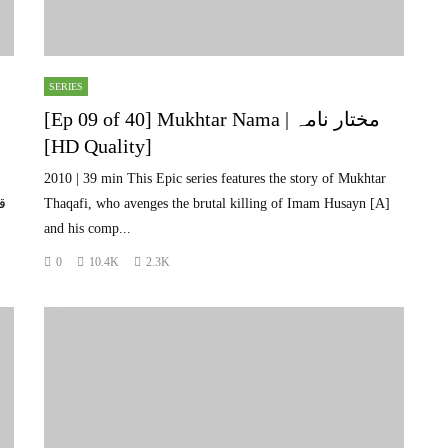
SERIES
[Ep 09 of 40] Mukhtar Nama | مختار نامہ
[HD Quality]
2010 | 39 min This Epic series features the story of Mukhtar
ق
Thaqafi, who avenges the brutal killing of Imam Husayn [A]
and his comp...
0
10.4K
2.3K