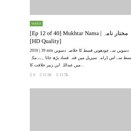
SERIES
[Ep 12 of 40] Mukhtar Nama | مختار نامہ
[HD Quality]
2010 | 39 min دسویں سے چودھویں قسط کا خلاصہ دسویں
سط سے اس ڈرامہ سیریل میں فتنہ فساد بڑھ جاتا ہے، مکہ
میں عبداللہ ابن زبیر خلافت کا...
0
11.5K
11.7K