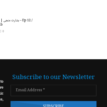
 12 /
ub
0
Subscribe to our Newsletter
to
ve
ic
e,