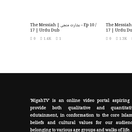
The Messiah | بشارت منجی – Ep
The Messiah | بشارت منجی – Ep 10 /
17 | Urdu Dub
17 | Urdu D
0
1.4K
1
0
1.3K
'NigahTV' is an online video portal aspiring 
provide both qualitative and quantitati
edutainment, in conformation to the core Islam
beliefs and cultural values for our audienc
belonging to various age groups and walks of life.