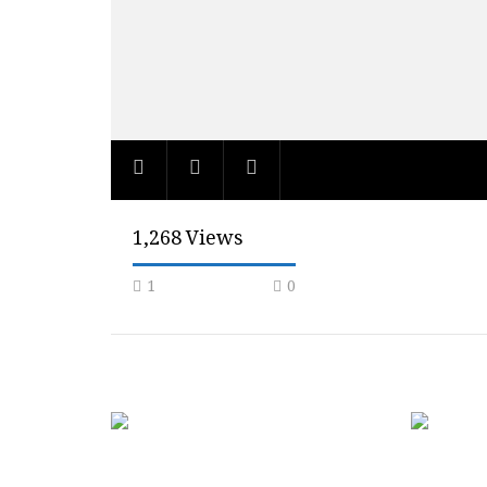
1,268 Views
1
0