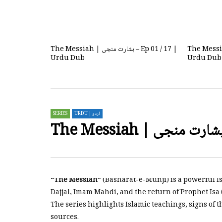
The Messiah | بشارت منجی –
The Messiah | بشارت منجی – Ep 06 / 17 |
Urdu Dub
Urdu Dub
0
1.3K
0
0
1.8
The Messiah | بشارت منجی –
The Messiah | بشارت منجی – Ep 01 / 17 |
Urdu Dub
Urdu Dub
0
3K
7
0
1.8
SERIES
URDU | اردو
“The Messiah”
(Basharat-e-Munji) is a powerful I
Dajjal, Imam Mahdi, and the return of Prophet Isa 
The series highlights Islamic teachings, signs of
sources.