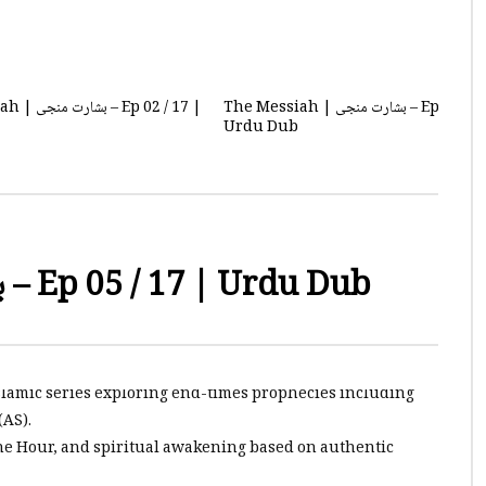
The Messiah | بشارت منجی – Ep 11 / 17 |
 Ep 02 / 17 |
Urdu Dub
K
2
0
1.4K
0
The Messiah | بشارت منجی – Ep 03 / 17 |
 Ep 02 / 17 |
Urdu Dub
K
2
0
1.5K
1
The Messiah | بشارت منجی – Ep 05 / 17 | Urdu Dub
slamic series exploring end-times prophecies including
(AS).
 the Hour, and spiritual awakening based on authentic