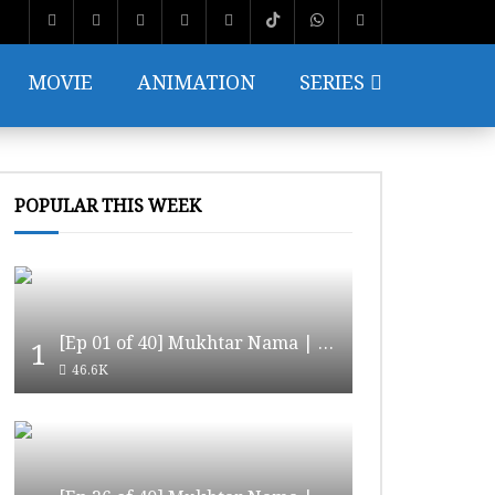
MOVIE
ANIMATION
SERIES
POPULAR THIS WEEK
[Ep 01 of 40] Mukhtar Nama | مختار نامہ [HD Quality]
1
46.6K