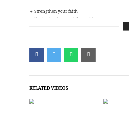
🔸 Strengthen your faith
🔸 Understand signs of the end times
🔸 Inspire today’s Muslim youth
Subscribe to watch the full series and press the be
📌 This video is for educational and spiritual purp
ہدی اور حضرت عیسیٰ علیہ السلام کی بشارت پر مبنی ہے۔
ر کے چیلنجز کو اجاگر کرتی ہے۔
RELATED VIDEOS