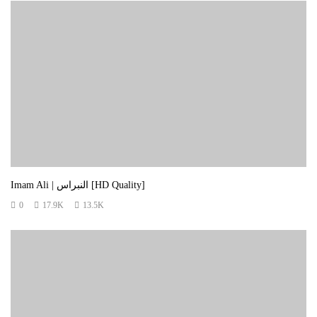
Imam Ali | النبراس [HD Quality]
0
17.9K
13.5K