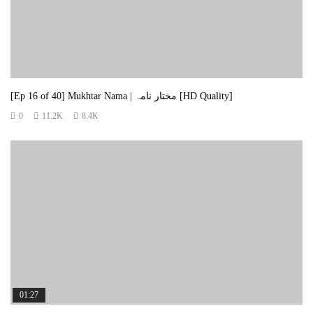
[Ep 16 of 40] Mukhtar Nama | مختار نامہ [HD Quality]
0
11.2K
8.4K
01:27