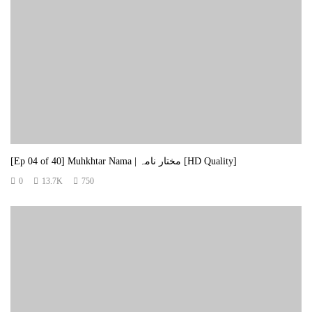
[Ep 04 of 40] Muhkhtar Nama | مختار نامہ [HD Quality]
0
13.7K
750