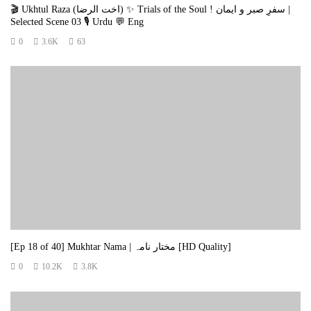
🎬 Ukhtul Raza (اخت الرضا) ✨ Trials of the Soul ! سفرِ صبر و ایمان |
Selected Scene 03 🎙️ Urdu 💬 Eng
0
3.6K
63
[Ep 18 of 40] Mukhtar Nama | مختار نامہ [HD Quality]
0
10.2K
3.8K