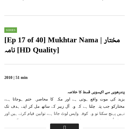
0
46.7K
7.1K
0
17.4K
4.9K
SERIES
[Ep 17 of 40] Mukhtar Nama | مختار
نامہ [HD Quality]
2010 | 51 min
پندرھویں سے اکیسویں قسط کا خلاصہ
یزید کی موت واقع ہوتی ہے اور مکہ کا محاصرہ ختم ہوجاتا ہے،
مختارکو جب پتہ چلتا ہے کہ وہ آل زبیر کے ساتھ مل کر اپنے ہدف تک
نہیں پہنچ سکتا تو وہ کوفہ واپس لوٹ جاتا ہے، توابین قیام کرتے ہیں اور
مختار اُن کا ساتھ نہیں دیتا، توابین اور لشکرِ شام کے درمیان جنگ ہوتی
ہے یہ اس ڈرامہ سیریل کی وہ تنہا جنگ ہے جس میں مختار کی شرکت