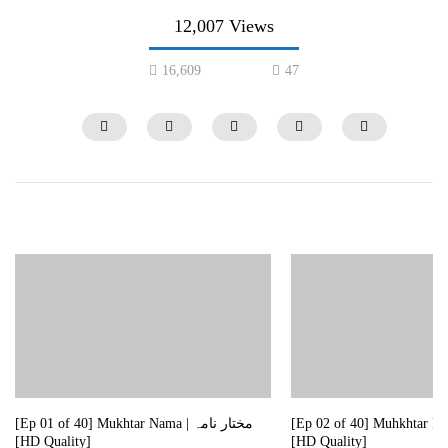
12,007 Views
16,609
47
01:55
[Ep 29 of 40] Mukhtar Nama |  نامہ
🎬 Ukhtul Raza (اخت الرضا) ✨ Selected
Scene 01 – Exile from Madina مدینہ سے جلا
[HD Quality]
وطنی 🎙️ Urdu 💬 Eng
0
13.4K
4.5K
0
8.1K
232
[Ep 02 of 40] Muhkhtar Nama | امہ
[Ep 01 of 40] Mukhtar Nama | مختار نامہ
[HD Quality]
[HD Quality]